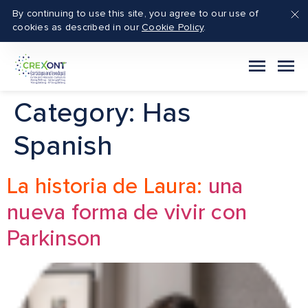
By continuing to use this site, you agree to our use of
cookies as described in our
Cookie Policy
.
Category:
Has
Spanish
La historia de Laura:
una
nueva forma de vivir con
Parkinson